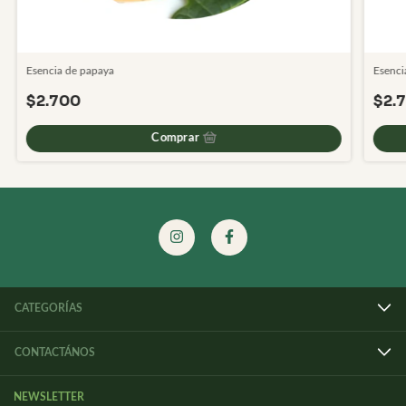
Esencia de papaya
Esenci
$2.700
$2.
Comprar
CATEGORÍAS
CONTACTÁNOS
NEWSLETTER